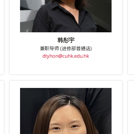
韩彤宇
兼职导师 (进修部普通话)
dtyhon@cuhk.edu.hk