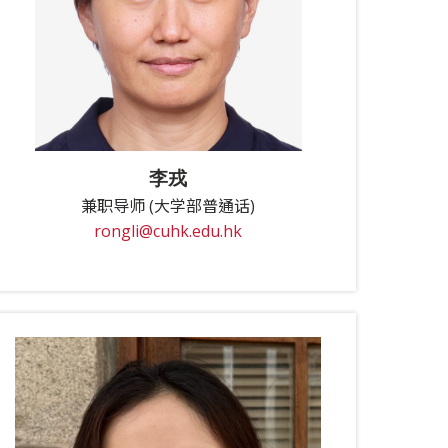
李戎
兼职导师 (大学部普通话)
rongli@cuhk.edu.hk