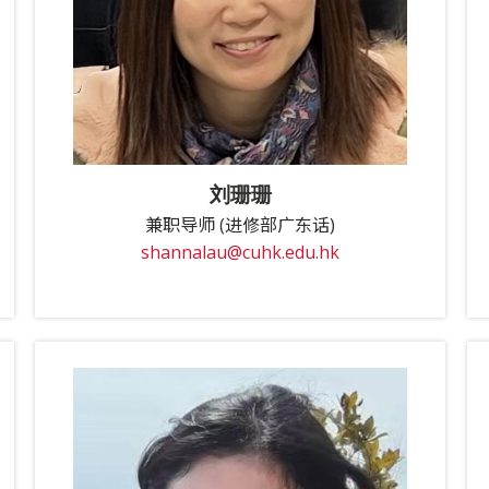
刘珊珊
兼职导师 (进修部广东话)
shannalau@cuhk.edu.hk