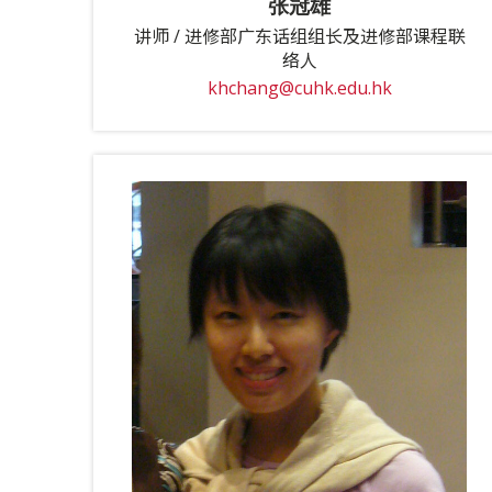
张冠雄
讲师 / 进修部广东话组组长及进修部课程联
络人
khchang@cuhk.edu.hk