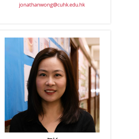
jonathanwong@cuhk.edu.hk