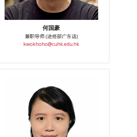
何国豪
兼职导师 (进修部广东话)
kwokhoho@cuhk.edu.hk