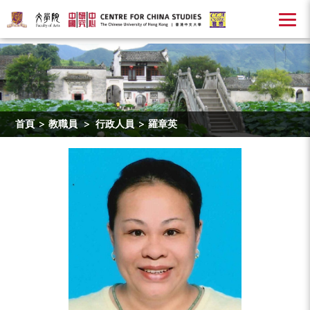
首頁
>
教職員
>
行政人員
>
羅章英