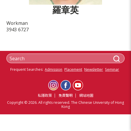
羅章英
Workman
3943 6727
Frequent Searches:
Admission
Placement
Newsletter
Seminar
私隱政策
免責聲明
網站地圖
Copyright © 2026. All rights reserved. The Chinese University of Hong
Kong