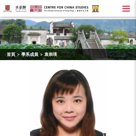
首頁
>
學系成員
>
袁崇瑛