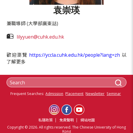
袁崇瑛
兼職導師 (大學部廣東話)
lilyyuen@cuhk.edu.hk
歡迎瀏覽
https://yccla.cuhk.edu.hk/people?lang=zh
以
了解更多
Frequent Searches:
Admission
Placement
Newsletter
Seminar
私隱政策
免責聲明
網站地圖
Copyright © 2026. All rights reserved. The Chinese University of Hong
Kong