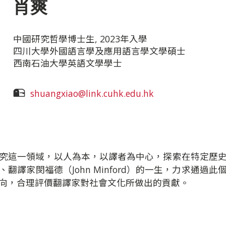
肖爽
中國研究哲學博士生, 2023年入學
四川大學外國語言學及應用語言學文學碩士
西南石油大學英語文學學士
shuangxiao@link.cuhk.edu.hk
究這一領域，以人為本，以譯者為中心，探索在特定歷
翻譯家閔福德（John Minford）的一生，力求通過
向，合理評價翻譯家對社會文化所做出的貢獻。