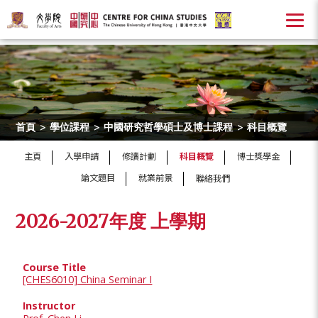
首頁
>
學位課程
>
中國研究哲學碩士及博士課程
>
科目概覽
主頁
入學申請
修讀計劃
科目概覽
博士獎學金
論文題目
就業前景
聯絡我們
2026-2027年度 上學期
[CHES6010] China Seminar I