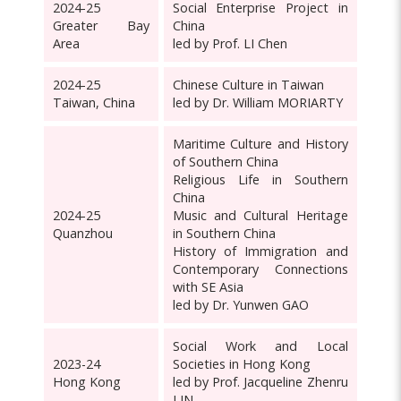
2024-25
Social Enterprise Project in
Greater Bay
China
Area
led by Prof. LI Chen
2024-25
Chinese Culture in Taiwan
Taiwan, China
led by Dr. William MORIARTY
Maritime Culture and History
of Southern China
Religious Life in Southern
China
2024-25
Music and Cultural Heritage
Quanzhou
in Southern China
History of Immigration and
Contemporary Connections
with SE Asia
led by Dr. Yunwen GAO
Social Work and Local
2023-24
Societies in Hong Kong
Hong Kong
led by Prof. Jacqueline Zhenru
LIN