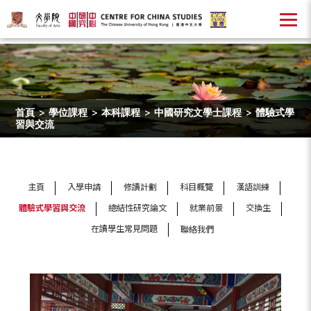
首頁
>
學位課程
>
本科課程
>
中國研究文學士課程
>
體驗式學
習與交流
主頁
入學申請
修讀計劃
科目概覽
漢語訓練
體驗式學習與交流
總結性研究論文
就業前景
交換生
在讀學生常見問題
聯絡我們