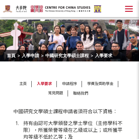
首頁
>
入學申請
>
中國研究文學碩士課程
>
入學要求
主頁
入學要求
申請程序
學費及獎助學金
常見問題
聯絡我們
中國研究文學碩士課程申請者須符合以下資格︰
持有由認可大學頒發之學士學位（主修學科不
限），所獲榮譽等級在乙級或以上；或所獲平
均等級不低於乙等；及