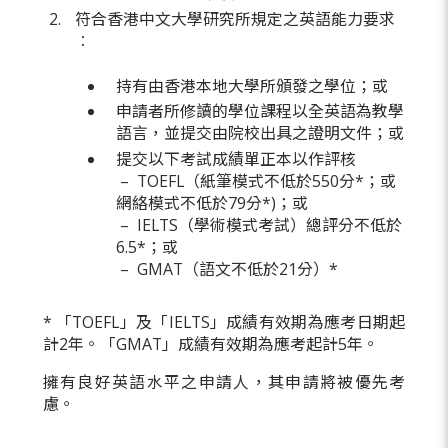
符合香港中文大學研究所規定之英語能力要求
︰
持有由香港本地大學所頒發之學位；或
申請者所修讀的學位課程以全英語為教學
語言，並提交由院校出具之證明文件；或
提交以下考試成績單正本以作評核
–
TOEFL（紙筆模式不低於550分*；或
網絡模式不低於79分*)；或
– IELTS
（學術模式考試）
總評分不低於
6.5*；或
– GMAT
（
語文不低於21分
）
*
* 「TOEFL」及「IELTS」成績有效期為應考日期起
計2年。「GMAT」成績有效期為應考起計5年。
擁有良好英語水平之申請人，其申請將被優先考
慮。