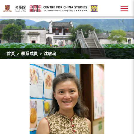
首頁
>
學系成員
>
沈敏瑜