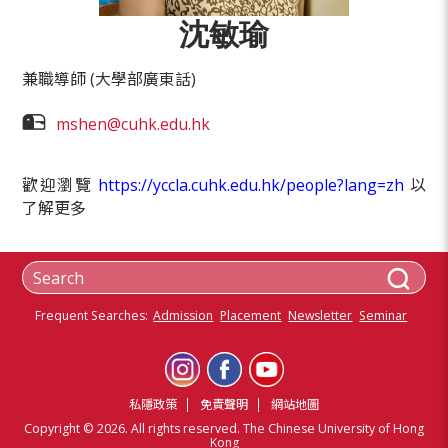
沈敏瑜
兼職導師 (大學部廣東話)
mshen@cuhk.edu.hk
歡迎瀏覽
https://yccla.cuhk.edu.hk/people?lang=zh
以
了解更多
Frequent Searches:
Admission
Placement
Newsletter
Seminar
私隱政策
免責聲明
網站地圖
Copyright © 2026. All rights reserved. The Chinese University of Hong
Kong